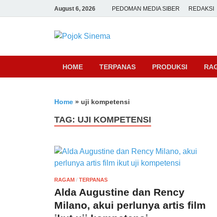
August 6, 2026
PEDOMAN MEDIA SIBER
REDAKSI
Pojok Sine
HOME
TERPANAS
PRODUKSI
RA
Home
»
uji kompetensi
TAG:
UJI KOMPETENSI
RAGAM
/
TERPANAS
Alda Augustine dan Rency
Milano, akui perlunya artis film