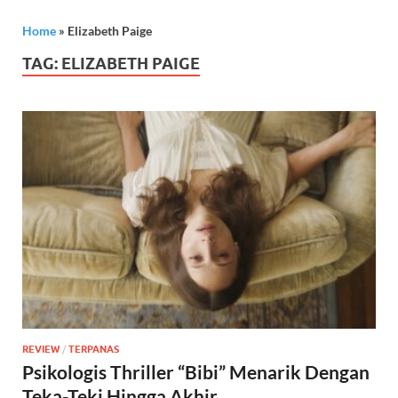
Home
»
Elizabeth Paige
TAG:
ELIZABETH PAIGE
REVIEW
/
TERPANAS
Psikologis Thriller “Bibi” Menarik Dengan
Teka-Teki Hingga Akhir