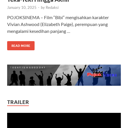
January 10, 2025
-
by
Redaksi
POJOKSINEMA – Film “Bibi” mengisahkan karakter
Vivian Ashwood (Elizabeth Paige), perempuan yang
mengalami kesedihan panjang …
READ MORE
TRAILER
Video
Player