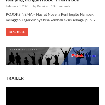
February 3, 2023
-
by
Redaksi
-
13 Comments.
POJOKSINEMA – Hasrat Novelia Reni begitu Nampak
menggebu agar dirinya bisa kembali eksis sebagai publik …
READ MORE
TRAILER
Video
Player