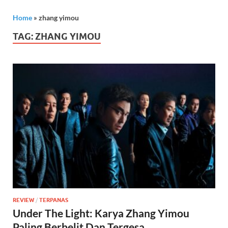
Home
»
zhang yimou
TAG:
ZHANG YIMOU
REVIEW
/
TERPANAS
Under The Light: Karya Zhang Yimou
Paling Berbelit Dan Tergesa