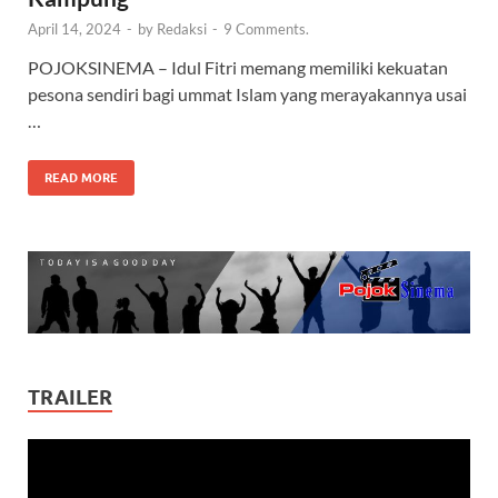
April 14, 2024
-
by
Redaksi
-
9 Comments.
POJOKSINEMA – Idul Fitri memang memiliki kekuatan
pesona sendiri bagi ummat Islam yang merayakannya usai
…
READ MORE
TRAILER
Video
Player