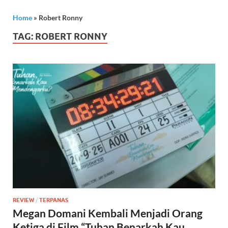
Home
»
Robert Ronny
TAG:
ROBERT RONNY
REVIEW
/
TERPANAS
Megan Domani Kembali Menjadi Orang
Ketiga di Film “Tuhan Benarkah Kau