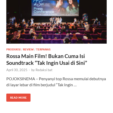
PRODUKSI
/
REVIEW
/
TERPANAS
Rossa Main Film! Bukan Cuma Isi
Soundtrack “Tak Ingin Usai di Sini”
April 30, 2025
-
by
Redaksi bat
POJOKSINEMA – Penyanyi top Rossa memulai debutnya
di layar lebar di film berjudul “Tak Ingin …
READ MORE