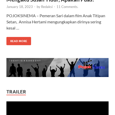
January 18, 2023
-
by
Redaksi
-
11 Comments.
POJOKSINEMA – Pemeran Sari dalam film Anak Titipan
Setan, Annisa Hertami mengungkapkan dirinya sering
kesal …
READ MORE
TRAILER
Video
Player