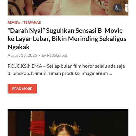
REVIEW
/
TERPANAS
“Darah Nyai” Suguhkan Sensasi B-Movie
ke Layar Lebar, Bikin Merinding Sekaligus
Ngakak
August 13, 2025
-
by
Redaksi bat
POJOKSINEMA – Setiap bulan film horor selalu ada saja
di bioskop. Namun rumah produksi Imaginarium …
READ MORE