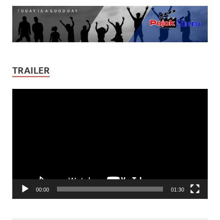
TRAILER
Video
Player
00:00
01:30