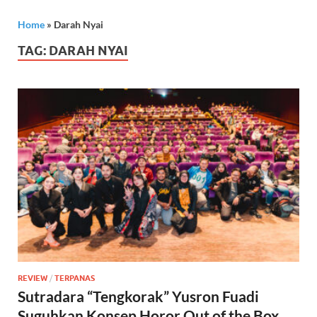
Home
»
Darah Nyai
TAG:
DARAH NYAI
REVIEW
/
TERPANAS
Sutradara “Tengkorak” Yusron Fuadi
Suguhkan Konsep Horor Out of the Box