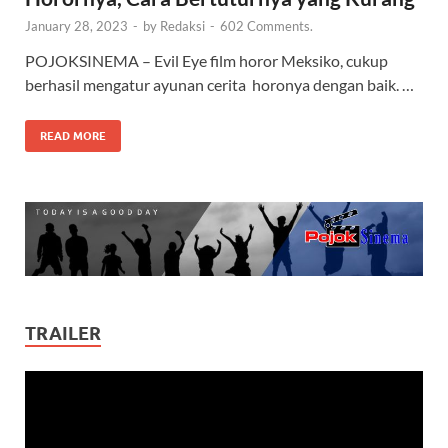
January 28, 2023
-
by
Redaksi
-
602 Comments.
POJOKSINEMA – Evil Eye film horor Meksiko, cukup
berhasil mengatur ayunan cerita horonya dengan baik. …
READ MORE
TRAILER
Video
Player