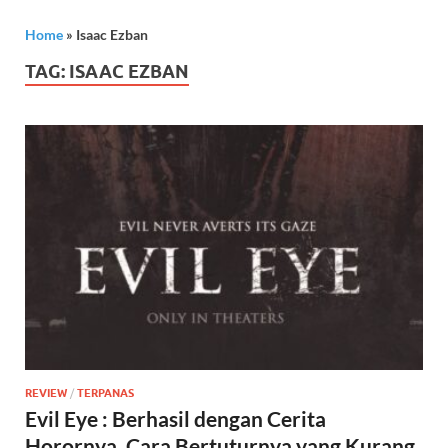
Home
»
Isaac Ezban
TAG:
ISAAC EZBAN
REVIEW
/
TERPANAS
Evil Eye : Berhasil dengan Cerita
Horornya, Cara Bertuturnya yang Kurang