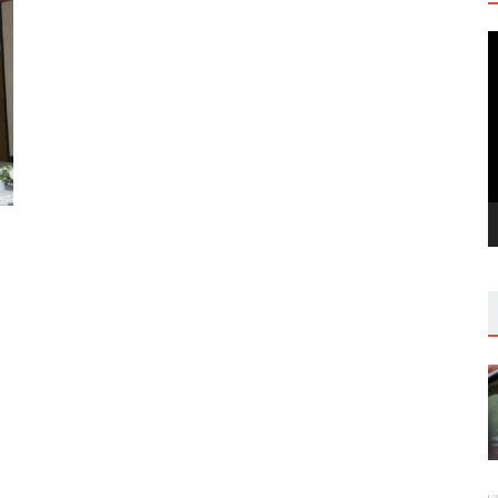
V
P
,