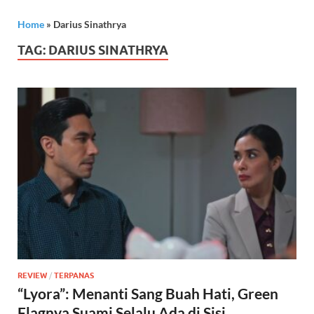
Home
»
Darius Sinathrya
TAG:
DARIUS SINATHRYA
REVIEW
/
TERPANAS
“Lyora”: Menanti Sang Buah Hati, Green
Flagnya Suami Selalu Ada di Sisi