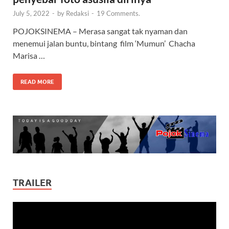
July 5, 2022
-
by
Redaksi
-
19 Comments.
POJOKSINEMA – Merasa sangat tak nyaman dan
menemui jalan buntu, bintang film ‘Mumun’ Chacha
Marisa …
READ MORE
TRAILER
Video
Player