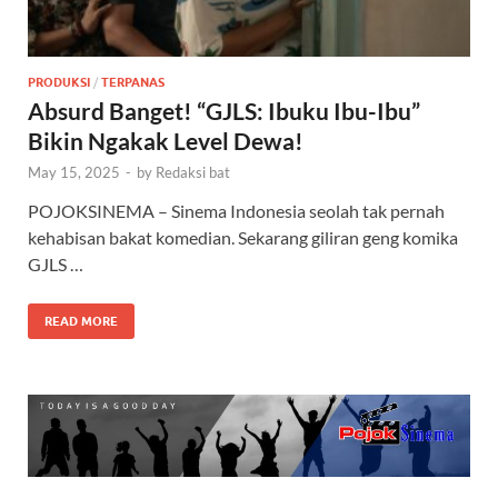
PRODUKSI
/
TERPANAS
Absurd Banget! “GJLS: Ibuku Ibu-Ibu”
Bikin Ngakak Level Dewa!
May 15, 2025
-
by
Redaksi bat
POJOKSINEMA – Sinema Indonesia seolah tak pernah
kehabisan bakat komedian. Sekarang giliran geng komika
GJLS …
READ MORE