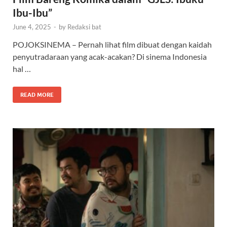
Ibu-Ibu”
June 4, 2025
-
by
Redaksi bat
POJOKSINEMA – Pernah lihat film dibuat dengan kaidah
penyutradaraan yang acak-acakan? Di sinema Indonesia
hal …
READ MORE