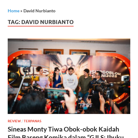
Home
»
David Nurbianto
TAG:
DAVID NURBIANTO
REVIEW
/
TERPANAS
Sineas Monty Tiwa Obok-obok Kaidah
Film Bareng Komika dalam “GJLS: Ibuku