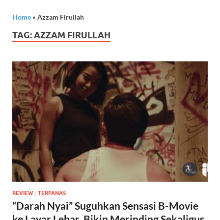
Home
»
Azzam Firullah
TAG:
AZZAM FIRULLAH
REVIEW
/
TERPANAS
“Darah Nyai” Suguhkan Sensasi B-Movie
ke Layar Lebar, Bikin Merinding Sekaligus