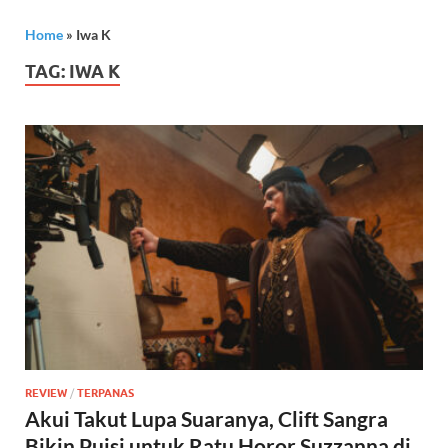
Home
»
Iwa K
TAG:
IWA K
REVIEW
/
TERPANAS
Akui Takut Lupa Suaranya, Clift Sangra
Bikin Puisi untuk Ratu Horor Suzzanna di