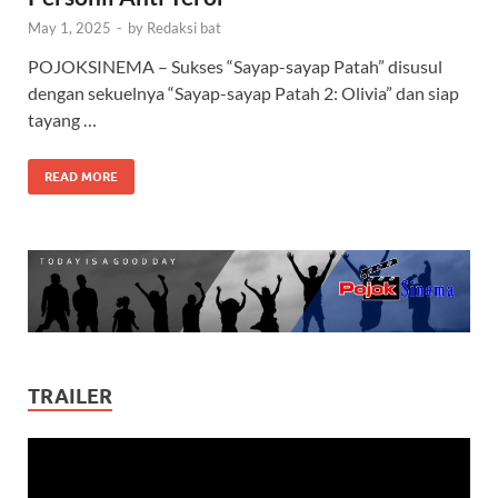
May 1, 2025
-
by
Redaksi bat
POJOKSINEMA – Sukses “Sayap-sayap Patah” disusul
dengan sekuelnya “Sayap-sayap Patah 2: Olivia” dan siap
tayang …
READ MORE
TRAILER
Video
Player