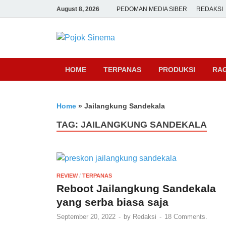
August 8, 2026
PEDOMAN MEDIA SIBER
REDAKSI
Pojok Sine
HOME
TERPANAS
PRODUKSI
RA
Home
»
Jailangkung Sandekala
TAG:
JAILANGKUNG SANDEKALA
REVIEW
/
TERPANAS
Reboot Jailangkung Sandekala
yang serba biasa saja
September 20, 2022
-
by
Redaksi
-
18 Comments.