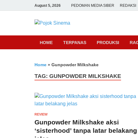
August 5, 2026
PEDOMAN MEDIA SIBER
REDAKSI
Pojok Sine
HOME
TERPANAS
PRODUKSI
RA
Home
»
Gunpowder Milkshake
TAG:
GUNPOWDER MILKSHAKE
REVIEW
Gunpowder Milkshake aksi
‘sisterhood’ tanpa latar belakang