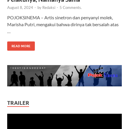
August 8, 2024
-
by
Redaksi
-
5 Comments.
POJOKSINEMA – Artis sinetron dan penyanyi molek,
Marisha Putri, mengakui bahwa dirinya tak bersalah atas
…
READ MORE
TRAILER
Video
Player