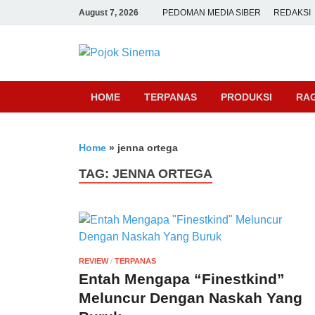
August 7, 2026
PEDOMAN MEDIA SIBER
REDAKSI
Pojok Sine
HOME
TERPANAS
PRODUKSI
RA
Home
»
jenna ortega
TAG:
JENNA ORTEGA
REVIEW
/
TERPANAS
Entah Mengapa “Finestkind”
Meluncur Dengan Naskah Yang