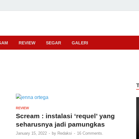
ma
GAM
REVIEW
SEGAR
GALERI
REVIEW
Scream : instalasi ‘requel’ yang
seharusnya jadi pamungkas
January 15, 2022
-
by
Redaksi
-
16 Comments.