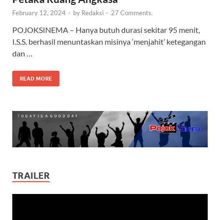
February 12, 2024
-
by
Redaksi
-
27 Comments.
POJOKSINEMA – Hanya butuh durasi sekitar 95 menit,
I.S.S. berhasil menuntaskan misinya ‘menjahit’ ketegangan
dan …
READ MORE
TRAILER
Video
Player