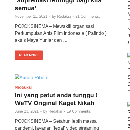
‘Supremasi tertinggi bagi kita
semua’
November 11, 2021
-
by
Redaksi
-
21 Comments.
POJOKSINEMA – Mewakili organisasi
Perkumpulan Artis Film Indonesia ( Pafindo ),
aktris Maya Yuniar dan …
READ MORE
PRODUKSI
Ini yang patut anda tunggu !
WeTV Original Kaget Nikah
June 23, 2021
-
by
Redaksi
-
19 Comments.
POJOKSINEMA – Setahun lebih massa
pandemi, layanan ‘legal’ video streaming