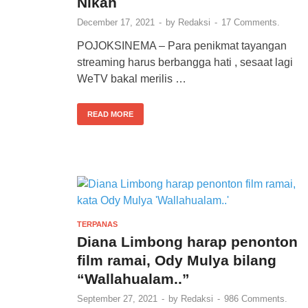
Nikah
December 17, 2021
-
by
Redaksi
-
17 Comments.
POJOKSINEMA – Para penikmat tayangan
streaming harus berbangga hati , sesaat lagi
WeTV bakal merilis …
READ MORE
TERPANAS
Diana Limbong harap penonton
film ramai, Ody Mulya bilang
“Wallahualam..”
September 27, 2021
-
by
Redaksi
-
986 Comments.