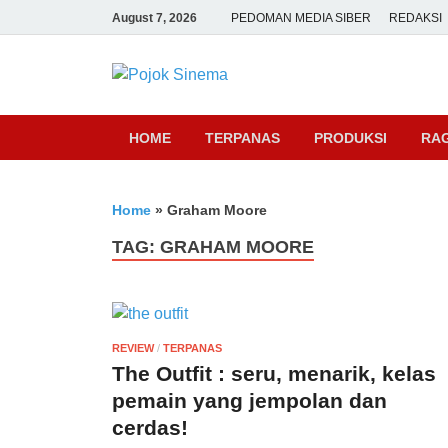
August 7, 2026
PEDOMAN MEDIA SIBER
REDAKSI
Pojok Sine
HOME
TERPANAS
PRODUKSI
RA
Home
»
Graham Moore
TAG:
GRAHAM MOORE
REVIEW
/
TERPANAS
The Outfit : seru, menarik, kelas
pemain yang jempolan dan
cerdas!