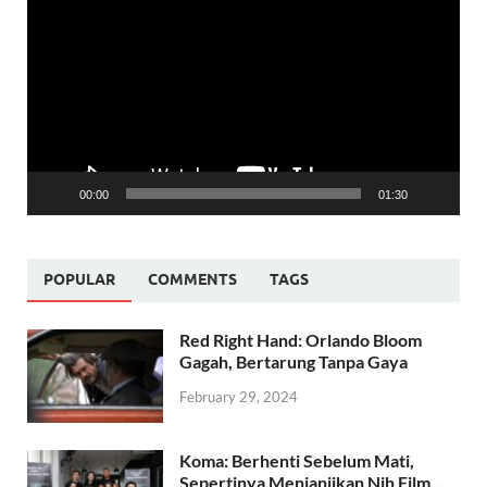
Player
00:00
01:30
POPULAR
COMMENTS
TAGS
Red Right Hand: Orlando Bloom
Gagah, Bertarung Tanpa Gaya
February 29, 2024
Koma: Berhenti Sebelum Mati,
Sepertinya Menjanjikan Nih Film…