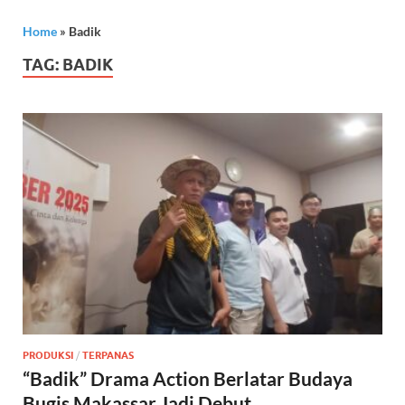
Home
»
Badik
TAG:
BADIK
PRODUKSI
/
TERPANAS
“Badik” Drama Action Berlatar Budaya
Bugis Makassar Jadi Debut