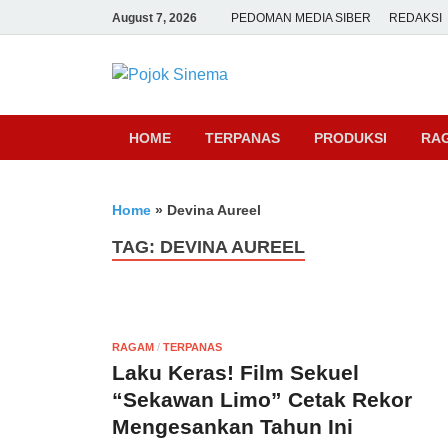
August 7, 2026
PEDOMAN MEDIA SIBER
REDAKSI
Pojok Sine
HOME
TERPANAS
PRODUKSI
RA
Home
»
Devina Aureel
TAG:
DEVINA AUREEL
RAGAM
/
TERPANAS
Laku Keras! Film Sekuel
“Sekawan Limo” Cetak Rekor
Mengesankan Tahun Ini