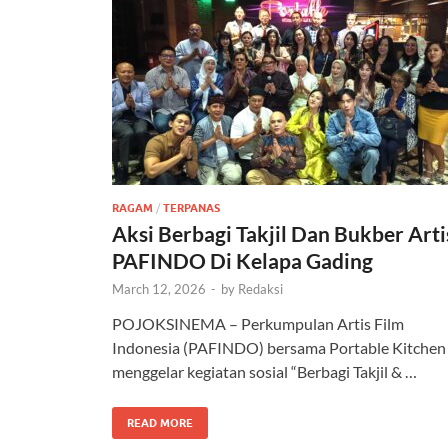
RAGAM
/
TERPANAS
Aksi Berbagi Takjil Dan Bukber Arti
PAFINDO Di Kelapa Gading
March 12, 2026
-
by
Redaksi
POJOKSINEMA – Perkumpulan Artis Film
Indonesia (PAFINDO) bersama Portable Kitche
menggelar kegiatan sosial “Berbagi Takjil & …
READ MORE