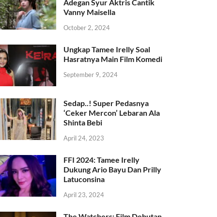
Adegan Syur Aktris Cantik
Vanny Maisella
October 2, 2024
Ungkap Tamee Irelly Soal
Hasratnya Main Film Komedi
September 9, 2024
Sedap..! Super Pedasnya
‘Ceker Mercon’ Lebaran Ala
Shinta Bebi
April 24, 2023
FFI 2024: Tamee Irelly
Dukung Ario Bayu Dan Prilly
Latuconsina
April 23, 2024
The Watchers: Film Debutan