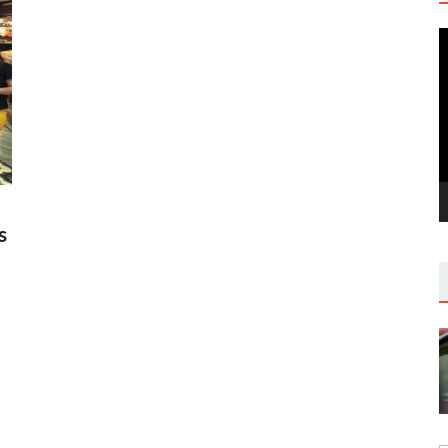
V
P
s
n