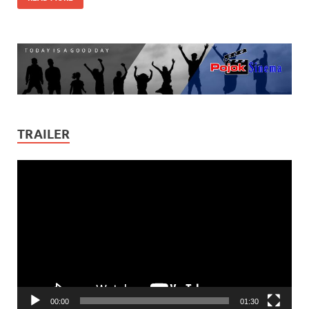
TRAILER
Video
Player
00:00
01:30