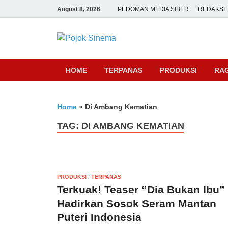
August 8, 2026
PEDOMAN MEDIA SIBER
REDAKSI
Pojok Sine
HOME
TERPANAS
PRODUKSI
RA
Home
»
Di Ambang Kematian
TAG:
DI AMBANG KEMATIAN
PRODUKSI
/
TERPANAS
Terkuak! Teaser “Dia Bukan Ibu”
Hadirkan Sosok Seram Mantan
Puteri Indonesia