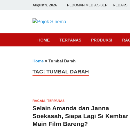
August 9, 2026
PEDOMAN MEDIA SIBER
REDAKSI
Pojok Sine
HOME
TERPANAS
PRODUKSI
RA
Home
»
Tumbal Darah
TAG:
TUMBAL DARAH
RAGAM
/
TERPANAS
Selain Amanda dan Janna
Soekasah, Siapa Lagi Si Kembar
Main Film Bareng?