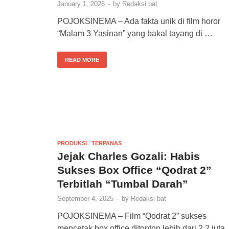
January 1, 2026
-
by
Redaksi bat
POJOKSINEMA – Ada fakta unik di film horor
“Malam 3 Yasinan” yang bakal tayang di …
READ MORE
PRODUKSI
/
TERPANAS
Jejak Charles Gozali: Habis
Sukses Box Office “Qodrat 2”
Terbitlah “Tumbal Darah”
September 4, 2025
-
by
Redaksi bat
POJOKSINEMA – Film “Qodrat 2” sukses
mencetak box office ditonton lebih dari 2,2 juta