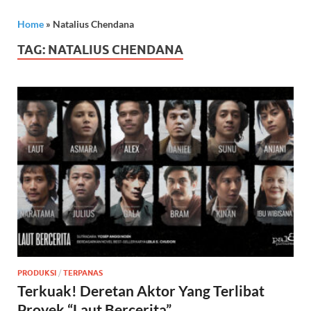
Home
»
Natalius Chendana
TAG:
NATALIUS CHENDANA
PRODUKSI
/
TERPANAS
Terkuak! Deretan Aktor Yang Terlibat
Proyek “Laut Bercerita”