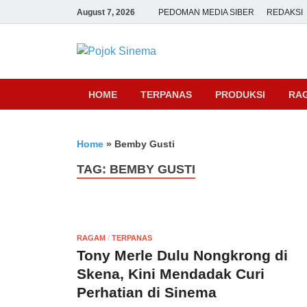
August 7, 2026
PEDOMAN MEDIA SIBER
REDAKSI
Pojok Sine
HOME
TERPANAS
PRODUKSI
RA
Home
»
Bemby Gusti
TAG:
BEMBY GUSTI
RAGAM
/
TERPANAS
Tony Merle Dulu Nongkrong di
Skena, Kini Mendadak Curi
Perhatian di Sinema