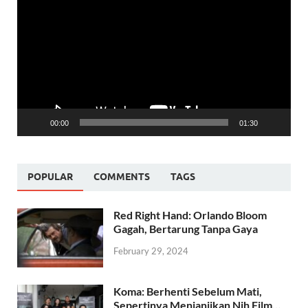
Player
00:00
01:30
POPULAR
COMMENTS
TAGS
Red Right Hand: Orlando Bloom
Gagah, Bertarung Tanpa Gaya
February 29, 2024
Koma: Berhenti Sebelum Mati,
Sepertinya Menjanjikan Nih Film…