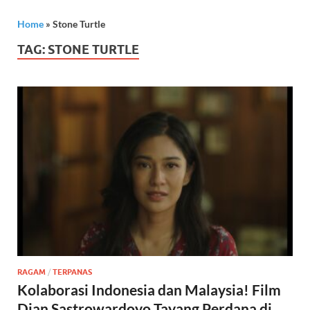
Home
»
Stone Turtle
TAG:
STONE TURTLE
RAGAM
/
TERPANAS
Kolaborasi Indonesia dan Malaysia! Film
Dian Sastrowardoyo Tayang Perdana di