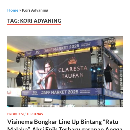
Home
»
Kori Adyaning
TAG:
KORI ADYANING
PRODUKSI
/
TERPANAS
Visinema Bongkar Line Up Bintang “Ratu
Malaka”, Aksi Epik Terbaru garapan Angga