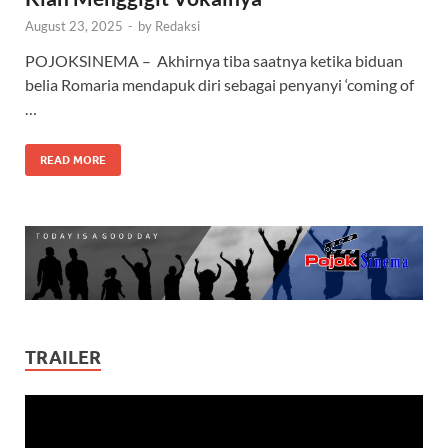
August 23, 2025
-
by
Redaksi
POJOKSINEMA – Akhirnya tiba saatnya ketika biduan
belia Romaria mendapuk diri sebagai penyanyi ‘coming of
…
READ MORE
TRAILER
Video
Player