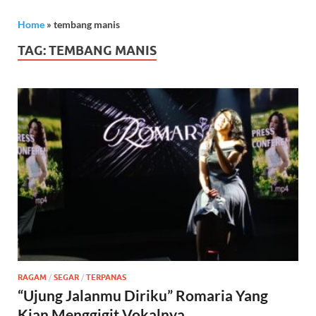
Home
»
tembang manis
TAG:
TEMBANG MANIS
RAGAM
/
SEGAR
/
TERPANAS
“Ujung Jalanmu Diriku” Romaria Yang
Kian Menggigit Vokalnya