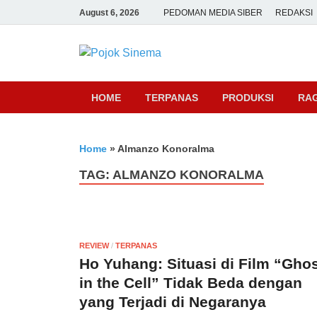
August 6, 2026
PEDOMAN MEDIA SIBER
REDAKSI
Pojok Sine
HOME
TERPANAS
PRODUKSI
RA
Home
»
Almanzo Konoralma
TAG:
ALMANZO KONORALMA
REVIEW
/
TERPANAS
Ho Yuhang: Situasi di Film “Gho
in the Cell” Tidak Beda dengan
yang Terjadi di Negaranya