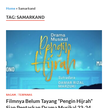
Home
»
Samarkand
TAG:
SAMARKAND
RAGAM
/
TERPANAS
Filmnya Belum Tayang “Pengin Hijrah”
Siap Pentaskan Drama Musikal 23-24