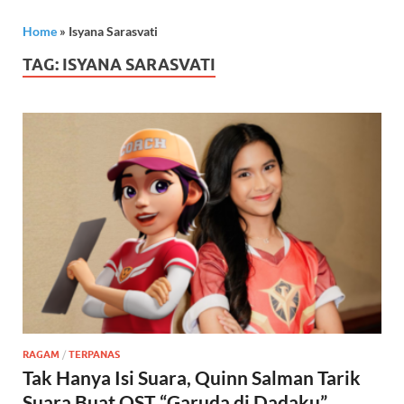
Home
»
Isyana Sarasvati
TAG:
ISYANA SARASVATI
RAGAM
/
TERPANAS
Tak Hanya Isi Suara, Quinn Salman Tarik
Suara Buat OST “Garuda di Dadaku”