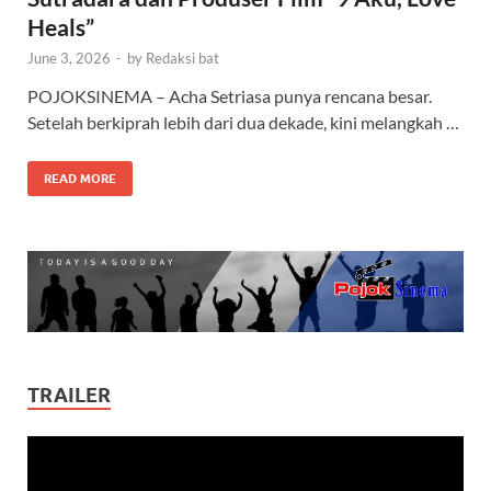
Heals”
June 3, 2026
-
by
Redaksi bat
POJOKSINEMA – Acha Setriasa punya rencana besar.
Setelah berkiprah lebih dari dua dekade, kini melangkah …
READ MORE
TRAILER
Video
Player