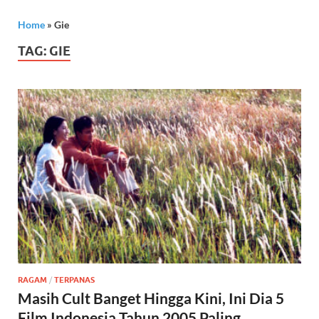
Home
»
Gie
TAG:
GIE
RAGAM
/
TERPANAS
Masih Cult Banget Hingga Kini, Ini Dia 5
Film Indonesia Tahun 2005 Paling