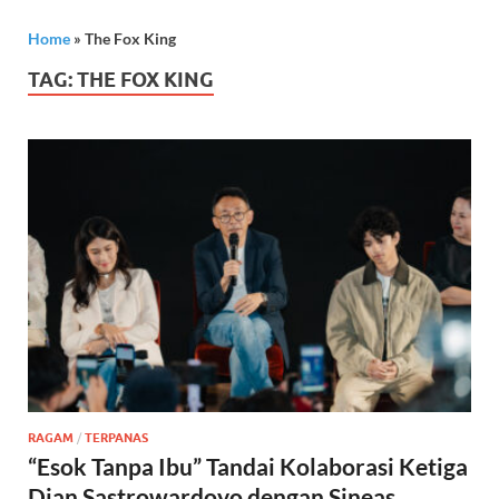
Home
»
The Fox King
TAG:
THE FOX KING
RAGAM
/
TERPANAS
“Esok Tanpa Ibu” Tandai Kolaborasi Ketiga
Dian Sastrowardoyo dengan Sineas