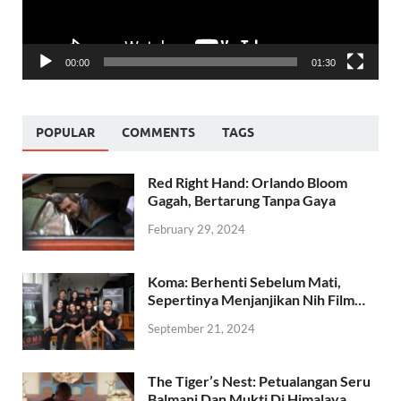
00:00
01:30
POPULAR
COMMENTS
TAGS
Red Right Hand: Orlando Bloom
Gagah, Bertarung Tanpa Gaya
February 29, 2024
Koma: Berhenti Sebelum Mati,
Sepertinya Menjanjikan Nih Film…
September 21, 2024
The Tiger’s Nest: Petualangan Seru
Balmani Dan Mukti Di Himalaya