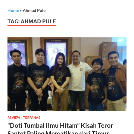
Home
»
Ahmad Pule
TAG:
AHMAD PULE
REVIEW
/
TERPANAS
“Doti Tumbal Ilmu Hitam” Kisah Teror
Santet Paling Mematikan dari Timur