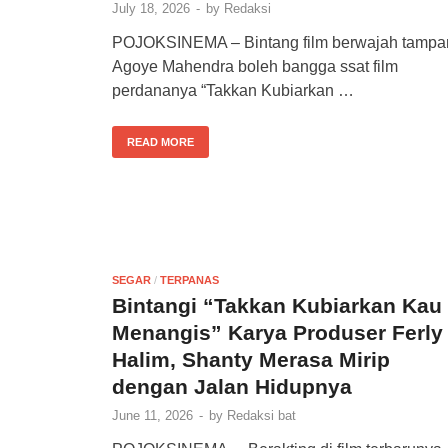
July 18, 2026
-
by
Redaksi
POJOKSINEMA – Bintang film berwajah tampa
Agoye Mahendra boleh bangga ssat film
perdananya “Takkan Kubiarkan …
READ MORE
SEGAR
/
TERPANAS
Bintangi “Takkan Kubiarkan Kau
Menangis” Karya Produser Ferly
Halim, Shanty Merasa Mirip
dengan Jalan Hidupnya
June 11, 2026
-
by
Redaksi bat