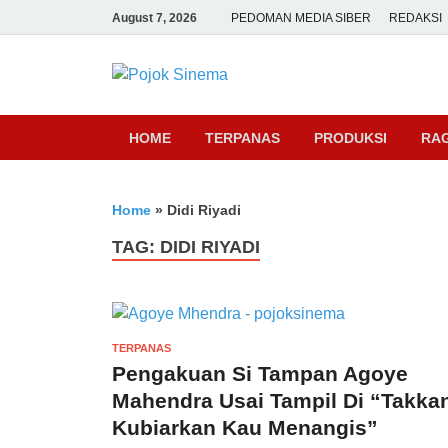
August 7, 2026
PEDOMAN MEDIA SIBER
REDAKSI
Pojok Sine
HOME
TERPANAS
PRODUKSI
RA
Home
»
Didi Riyadi
TAG:
DIDI RIYADI
TERPANAS
Pengakuan Si Tampan Agoye
Mahendra Usai Tampil Di “Takka
Kubiarkan Kau Menangis”