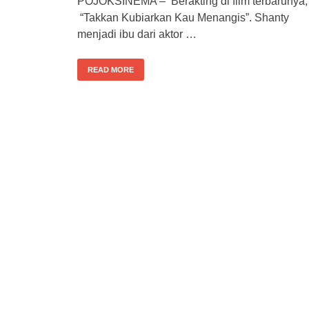
POJOKSINEMA – Berakting di film terbarunya,
“Takkan Kubiarkan Kau Menangis”. Shanty
menjadi ibu dari aktor …
READ MORE