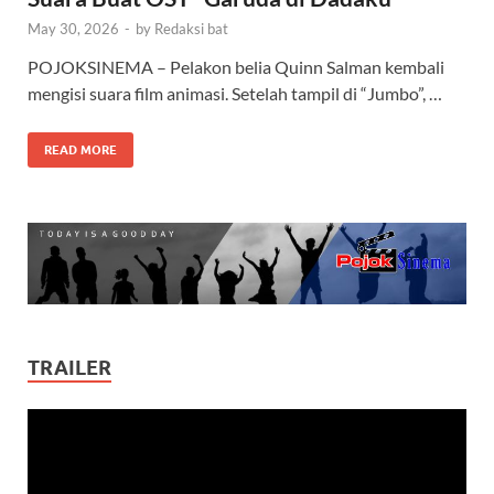
May 30, 2026
-
by
Redaksi bat
POJOKSINEMA – Pelakon belia Quinn Salman kembali
mengisi suara film animasi. Setelah tampil di “Jumbo”, …
READ MORE
TRAILER
Video
Player