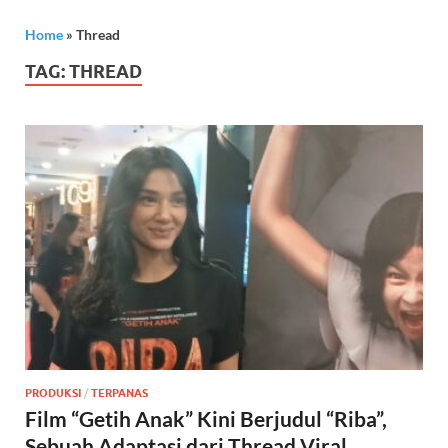
Home
»
Thread
TAG:
THREAD
PRODUKSI
/
TERPANAS
Film “Getih Anak” Kini Berjudul “Riba”,
Sebuah Adaptasi dari Thread Viral