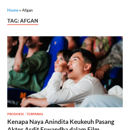
Home
»
Afgan
TAG:
AFGAN
PRODUKSI
/
TERPANAS
Kenapa Naya Anindita Keukeuh Pasang
Aktor Ardit Erwandha dalam Film