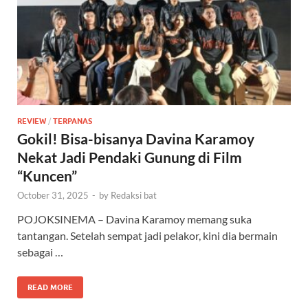
REVIEW
/
TERPANAS
Gokil! Bisa-bisanya Davina Karamoy
Nekat Jadi Pendaki Gunung di Film
“Kuncen”
October 31, 2025
-
by
Redaksi bat
POJOKSINEMA – Davina Karamoy memang suka
tantangan. Setelah sempat jadi pelakor, kini dia bermain
sebagai …
READ MORE