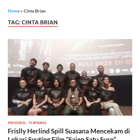
Home
»
Cinta Brian
TAG:
CINTA BRIAN
PRODUKSI
/
TERPANAS
Frislly Herlind Spill Suasana Mencekam di
Lokasi Syuting Film “Sajen Satu Suro”