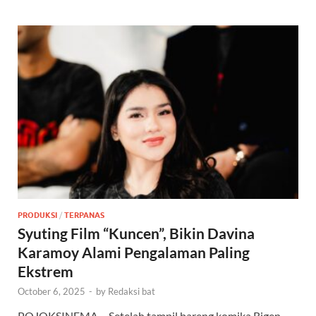
PRODUKSI
/
TERPANAS
Syuting Film “Kuncen”, Bikin Davina
Karamoy Alami Pengalaman Paling
Ekstrem
October 6, 2025
-
by
Redaksi bat
POJOKSINEMA – Setelah tampil bareng komika Rigen