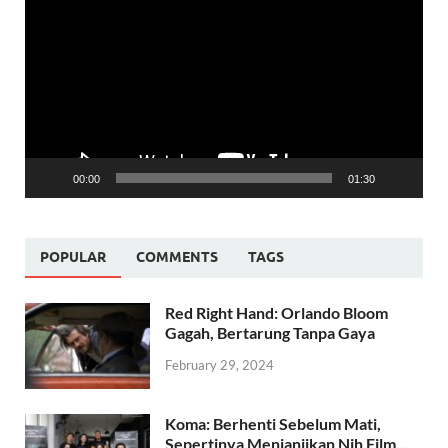
Player
00:00
01:30
POPULAR
COMMENTS
TAGS
Red Right Hand: Orlando Bloom
Gagah, Bertarung Tanpa Gaya
February 29, 2024
Koma: Berhenti Sebelum Mati,
Sepertinya Menjanjikan Nih Film…