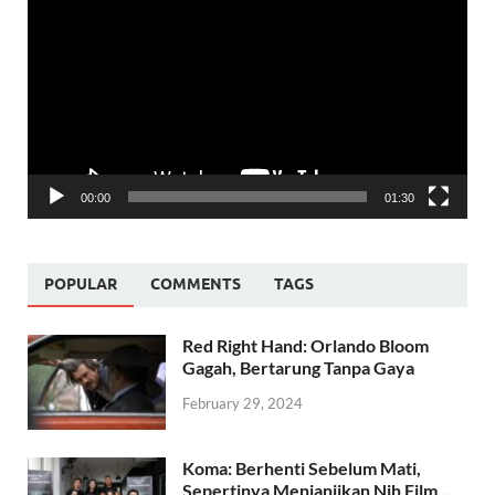
Player
00:00
01:30
POPULAR
COMMENTS
TAGS
Red Right Hand: Orlando Bloom
Gagah, Bertarung Tanpa Gaya
February 29, 2024
Koma: Berhenti Sebelum Mati,
Sepertinya Menjanjikan Nih Film…