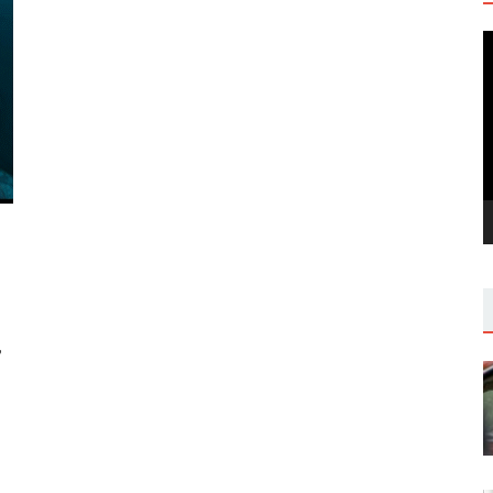
V
P
”